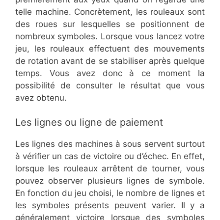
telle machine. Concrètement, les rouleaux sont
des roues sur lesquelles se positionnent de
nombreux symboles. Lorsque vous lancez votre
jeu, les rouleaux effectuent des mouvements
de rotation avant de se stabiliser après quelque
temps. Vous avez donc à ce moment la
possibilité de consulter le résultat que vous
avez obtenu.
Les lignes ou ligne de paiement
Les lignes des machines à sous servent surtout
à vérifier un cas de victoire ou d’échec. En effet,
lorsque les rouleaux arrêtent de tourner, vous
pouvez observer plusieurs lignes de symbole.
En fonction du jeu choisi, le nombre de lignes et
les symboles présents peuvent varier. Il y a
généralement victoire lorsque des symboles