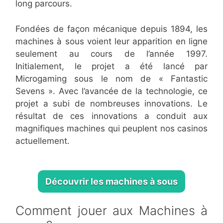
long parcours.
Fondées de façon mécanique depuis 1894, les
machines à sous voient leur apparition en ligne
seulement au cours de l’année 1997.
Initialement, le projet a été lancé par
Microgaming sous le nom de « Fantastic
Sevens ». Avec l’avancée de la technologie, ce
projet a subi de nombreuses innovations. Le
résultat de ces innovations a conduit aux
magnifiques machines qui peuplent nos casinos
actuellement.
Découvrir les machines à sous
Comment jouer aux Machines à