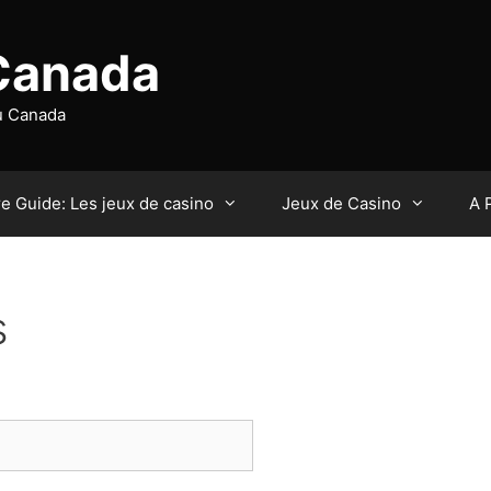
Canada
Au Canada
e Guide: Les jeux de casino
Jeux de Casino
A 
s